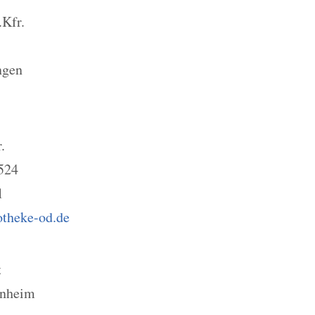
.Kfr.
ngen
.
 524
1
theke-od.de
t
nnheim