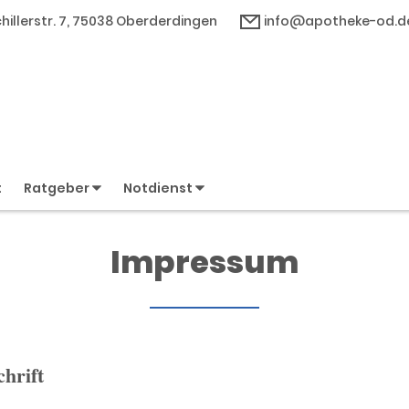
hillerstr. 7, 75038 Oberderdingen
info@apotheke-od.d
t
Ratgeber
Notdienst
Impressum
hrift