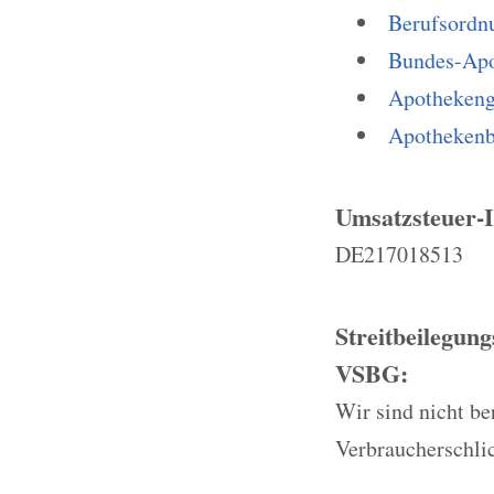
Berufsordn
Bundes-Ap
Apothekeng
Apothekenb
Umsatzsteuer-
DE217018513
Streitbeilegun
VSBG:
Wir sind nicht ber
Verbraucherschli