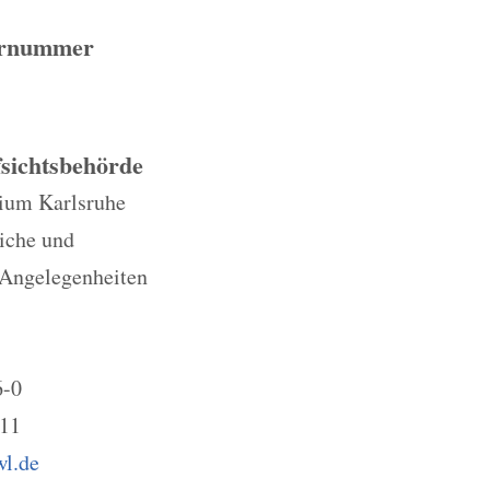
ernummer
sichtsbehörde
ium Karlsruhe
liche und
Angelegenheiten
6-0
211
wl.de