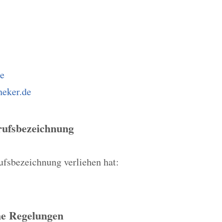
e
heker.de
rufsbezeichnung
rufsbezeichnung verliehen hat:
he Regelungen