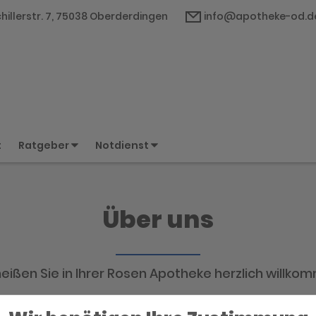
hillerstr. 7, 75038 Oberderdingen
info@apotheke-od.d
t
Ratgeber
Notdienst
Über uns
heißen Sie in Ihrer Rosen Apotheke herzlich willko