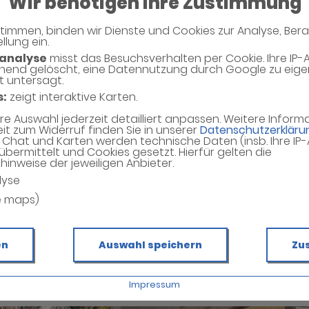
Wir benötigen Ihre Zustimmung
timmen, binden wir Dienste und Cookies zur Analyse, Ber
llung ein.
analyse
misst das Besuchsverhalten per Cookie. Ihre IP-
hend gelöscht, eine Datennutzung durch Google zu eig
t untersagt.
s:
zeigt interaktive Karten.
hre Auswahl jederzeit detailliert anpassen. Weitere Infor
eit zum Widerruf finden Sie in unserer
Datenschutzerkläru
Chat und Karten werden technische Daten (insb. Ihre IP
übermittelt und Cookies gesetzt. Hierfür gelten die
inweise der jeweiligen Anbieter.
lyse
e maps)
en
Auswahl speichern
Zu
Impressum