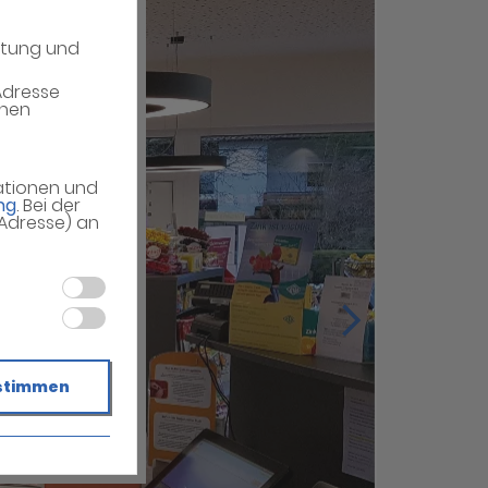
atung und
Adresse
enen
mationen und
ng
. Bei der
-Adresse) an
stimmen