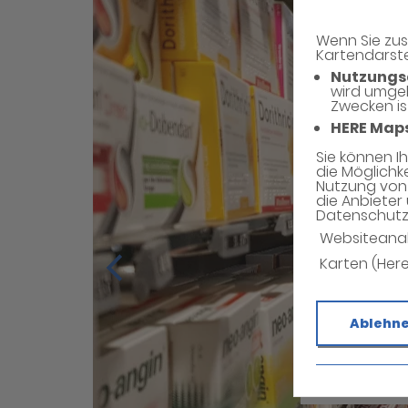
Wenn Sie zus
Kartendarste
Nutzungs
wird umge
Zwecken is
HERE Map
Sie können I
die Möglichk
Nutzung von 
die Anbieter 
Datenschutzh
Websiteana
Karten (Her
Ablehn